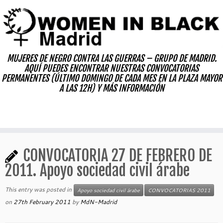
Skip
to
content
MUJERES DE NEGRO CONTRA LAS GUERRAS – GRUPO DE MADRID.
AQUÍ PUEDES ENCONTRAR NUESTRAS CONVOCATORIAS
PERMANENTES (ÚLTIMO DOMINGO DE CADA MES EN LA PLAZA MAYOR
A LAS 12H) Y MÁS INFORMACIÓN
CONVOCATORIA 27 DE FEBRERO DE
2011. Apoyo sociedad civil árabe
This entry was posted in
Apoyo sociedad civil árabe
CONVOCATORIAS 2011
on
27th February 2011
by
MdN-Madrid