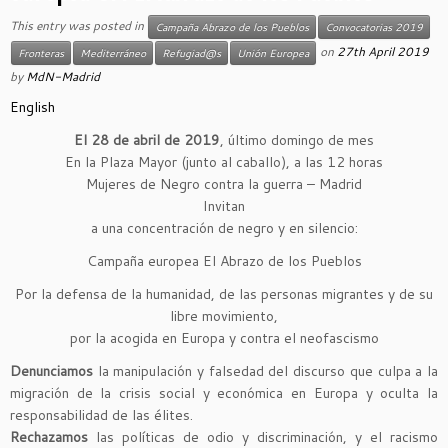
This entry was posted in
Campaña Abrazo de los Pueblos
Convocatorias 2019
on
27th April 2019
Fronteras
Mediterráneo
Refugiad@s
Unión Europea
by
MdN-Madrid
English
El 28 de abril de 2019
, último domingo de mes
En la Plaza Mayor (junto al caballo), a las 12 horas
Mujeres de Negro contra la guerra – Madrid
Invitan
a una concentración de negro y en silencio:
Campaña europea El Abrazo de los Pueblos
Por la defensa de la humanidad, de las personas migrantes y de su
libre movimiento,
por la acogida en Europa y contra el neofascismo
Denunciamos
la manipulación y falsedad del discurso que culpa a la
migración de la crisis social y económica en Europa y oculta la
responsabilidad de las élites.
Rechazamos
las políticas de odio y discriminación, y el racismo