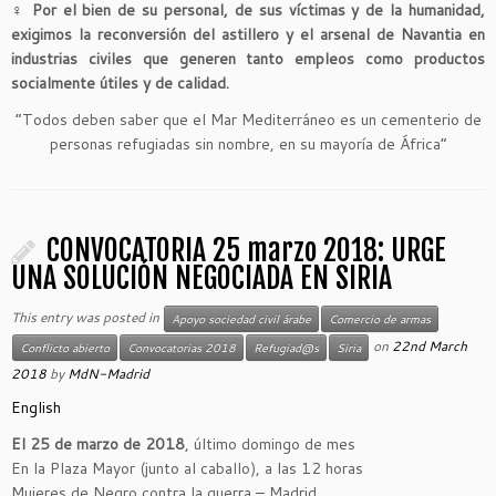
♀
Por el bien de su personal, de sus víctimas y de la humanidad,
exigimos la reconversión del astillero y el arsenal de Navantia en
industrias civiles que generen tanto empleos como productos
socialmente útiles y de calidad.
“Todos deben saber que el Mar Mediterráneo es un cementerio de
personas refugiadas sin nombre, en su mayoría de África”
CONVOCATORIA 25 marzo 2018: URGE
UNA SOLUCIÓN NEGOCIADA EN SIRIA
This entry was posted in
Apoyo sociedad civil árabe
Comercio de armas
on
22nd March
Conflicto abierto
Convocatorias 2018
Refugiad@s
Siria
2018
by
MdN-Madrid
English
El 25 de marzo de 2018
, último domingo de mes
En la Plaza Mayor (junto al caballo), a las 12 horas
Mujeres de Negro contra la guerra – Madrid