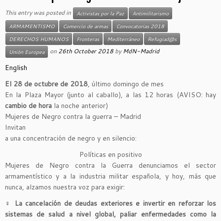
This entry was posted in
Activistas por la Paz
Antimilitarismo
ARMAMENTISMO
Comercio de armas
Convocatorias 2018
DERECHOS HUMANOS
Fronteras
Mediterráneo
Refugiad@s
on
26th October 2018
by
MdN-Madrid
Unión Europea
English
El 28 de octubre de 2018
, último domingo de mes
En la Plaza Mayor (junto al caballo), a las 12 horas (AVISO: hay
cambio de hora
la noche anterior)
Mujeres de Negro contra la guerra – Madrid
Invitan
a una concentración de negro y en silencio:
Políticas en positivo
Mujeres de Negro contra la Guerra denunciamos el sector
armamentístico y a la industria militar española, y hoy, más que
nunca, alzamos nuestra voz para exigir:
♀
La cancelación de deudas exteriores e invertir en reforzar los
sistemas de salud a nivel global, paliar enfermedades como la