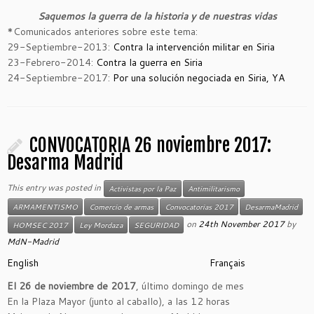
Saquemos la guerra de la historia y de nuestras vidas
*
Comunicados anteriores sobre este tema:
29-Septiembre-2013:
Contra la intervención militar en Siria
23-Febrero-2014:
Contra la guerra en Siria
24-Septiembre-2017:
Por una solución negociada en Siria, YA
CONVOCATORIA 26 noviembre 2017:
Desarma Madrid
This entry was posted in
Activistas por la Paz
Antimilitarismo
ARMAMENTISMO
Comercio de armas
Convocatorias 2017
DesarmaMadrid
on
24th November 2017
by
HOMSEC 2017
Ley Mordaza
SEGURIDAD
MdN-Madrid
English
Français
El 26 de noviembre de 2017
, último domingo de mes
En la Plaza Mayor (junto al caballo), a las 12 horas