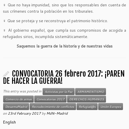
♀
Que no haya impunidad, sino que los responsables den cuenta de
sus crímenes contra la población en los tribunales.
♀
Que se proteja y se reconstruya el patrimonio histórico.
♀
Al gobierno español, que cumpla sus compromisos de acogida a
refugiados sirios, incumplida sistemáticamente.
Saquemos la guerra de la historia y de nuestras vidas
CONVOCATORIA 26 febrero 2017: ¡PAREN
DE HACER LA GUERRA!
This entry was posted in
Activistas por la Paz
ARMAMENTISMO
Comercio de armas
Convocatorias 2017
DERECHOS HUMANOS
DesarmaMadrid
Recrudecimiento de conflictos
Refugiad@s
Unión Europea
on
23rd February 2017
by
MdN-Madrid
English