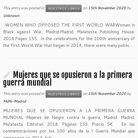
This entry was posted in
on
15th November 2020
by
NUESTROS LIBROS
Unknown
WOMEN WHO OPPOSED THE FIRST WORLD WARWomen in
Black against War, Madrid.Madrid. Malatesta Publishing House.
2018.Pages 155. In the celebrations for the 100th anniversary of
the First World War that began in 2014, there were many public…
Mujeres que se opusieron a la primera
guerra mundial
This entry was posted in
on
15th November 2020
by
NUESTROS LIBROS
MdN-Madrid
MUJERES QUE SE OPUSIERON A LA PRIMERA GUERRA
MUNDIAL Mujeres de Negro contra la guerra, Madrid. Madrid.
Malatesta. Editorial. 2018. Páginas 155. Precio 5€ En las
conmemoraciones por los 100 años de la I Guerra Mundial que
empezaron en 2014, hub…