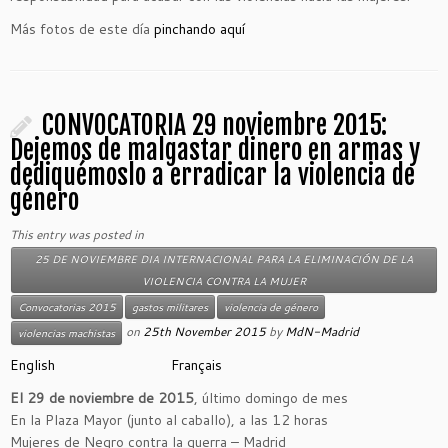
Más fotos de este día
pinchando aquí
CONVOCATORIA 29 noviembre 2015:
Dejemos de malgastar dinero en armas y
dediquémoslo a erradicar la violencia de
género
This entry was posted in
25 DE NOVIEMBRE DIA INTERNACIONAL PARA LA ELIMINACIÓN DE LA
VIOLENCIA CONTRA LA MUJER
Convocatorias 2015
gastos militares
violencia de género
on
25th November 2015
by
MdN-Madrid
violencias machistas
English
Français
El 29 de noviembre de 2015
, último domingo de mes
En la Plaza Mayor (junto al caballo), a las 12 horas
Mujeres de Negro contra la guerra – Madrid