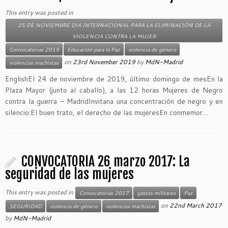
This entry was posted in
25 DE NOVIEMBRE DIA INTERNACIONAL PARA LA ELIMINACIÓN DE LA
VIOLENCIA CONTRA LA MUJER
Convocatorias 2019
Educación para la Paz
violencia de género
on
23rd November 2019
by
MdN-Madrid
violencias machistas
EnglishEl 24 de noviembre de 2019, último domingo de mesEn la
Plaza Mayor (junto al caballo), a las 12 horas Mujeres de Negro
contra la guerra – MadridInvitana una concentración de negro y en
silencio:El buen trato, el derecho de las mujeresEn conmemor…
CONVOCATORIA 26 marzo 2017: La
seguridad de las mujeres
This entry was posted in
Convocatorias 2017
gastos militares
Paz
on
22nd March 2017
SEGURIDAD
violencia de género
violencias machistas
by
MdN-Madrid