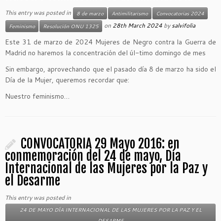
This entry was posted in
8 de marzo
Antimilitarismo
Convocatorias 2024
on
28th March 2024
by
salvifolia
Feminismo
Resolución ONU 1325
Este 31 de marzo de 2024 Mujeres de Negro contra la Guerra de
Madrid no haremos la concentración del úl-timo domingo de mes
Sin embargo, aprovechando que el pasado día 8 de marzo ha sido el
Día de la Mujer, queremos recordar que:
Nuestro feminismo…
CONVOCATORIA 29 Mayo 2016: en
conmemoración del 24 de mayo, Día
Internacional de las Mujeres por la Paz y
el Desarme
This entry was posted in
24 DE MAYO DÍA INTERNACIONAL DE LAS MUJERES POR LA PAZ Y EL
DESARME