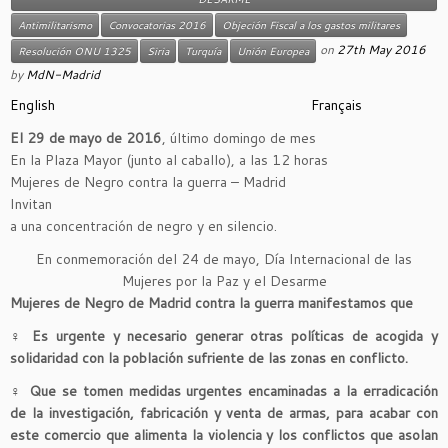
Antimilitarismo
Convocatorias 2016
Objeción Fiscal a los gastos militares
on
27th May 2016
Resolución ONU 1325
Siria
Turquía
Unión Europea
by
MdN-Madrid
English
Français
El 29 de mayo de 2016
, último domingo de mes
En la Plaza Mayor (junto al caballo), a las 12 horas
Mujeres de Negro contra la guerra – Madrid
Invitan
a una concentración de negro y en silencio.
En conmemoración del 24 de mayo, Día Internacional de las
Mujeres por la Paz y el Desarme
Mujeres de Negro de Madrid contra la guerra manifestamos que
♀
Es urgente y necesario generar otras políticas de acogida y
solidaridad con la población sufriente de las zonas en conflicto.
♀
Que se tomen medidas urgentes encaminadas a la erradicación
de la investigación, fabricación y venta de armas, para acabar con
este comercio que alimenta la violencia y los conflictos que asolan