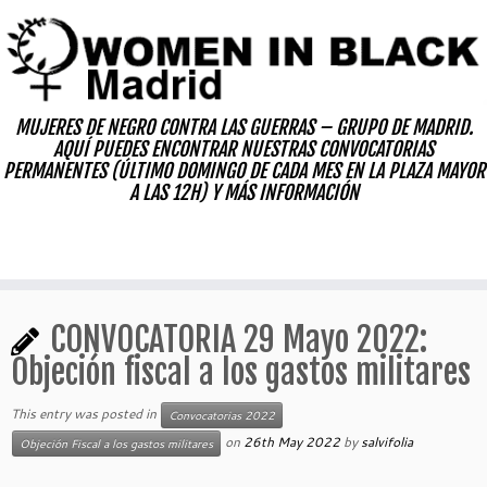
Skip
to
content
MUJERES DE NEGRO CONTRA LAS GUERRAS – GRUPO DE MADRID.
AQUÍ PUEDES ENCONTRAR NUESTRAS CONVOCATORIAS
PERMANENTES (ÚLTIMO DOMINGO DE CADA MES EN LA PLAZA MAYOR
A LAS 12H) Y MÁS INFORMACIÓN
CONVOCATORIA 29 Mayo 2022:
Objeción fiscal a los gastos militares
This entry was posted in
Convocatorias 2022
on
26th May 2022
by
salvifolia
Objeción Fiscal a los gastos militares